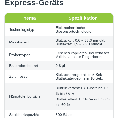
Express-Geräts
Thema
Spezifikation
Elektrochemische
Technologietyp
Biosensortechnologie
Blutzucker: 0,6 ~ 33,3 mmol/l;
Messbereich
Blutlaktat: 0,5 ~ 28,0 mmol/l
Frisches kapillares und venöses
Probentypen
Vollblut aus der Fingerbeere
Blutprobenbedarf
0,8 μl
Blutzuckerergebnis in 5 Sek.,
Zeit messen
Blutlaktatergebnis in 10 Sek.
Blutzuckertest: HCT-Bereich 10
% bis 65 %
Hämatokritbereich
Blutlaktattest: HCT-Bereich 30 %
bis 60 %
Speicherkapazität
800 Sätze